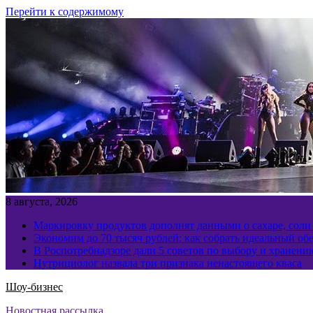
Перейти к содержимому
8 августа, 2026
Маркировку продуктов дополнят данными о сахаре, соли
Экономим до 70 тысяч рублей: как собрать идеальный обе
В Роспотребнадзоре дали 5 советов по выбору и хранен
Нутрициолог назвала три признака ненастоящего кваса
Шоу-бизнес
Новостная рассылка