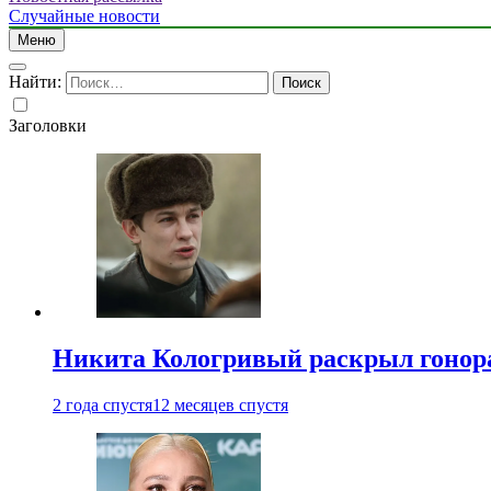
Случайные новости
Меню
Найти:
Заголовки
Никита Кологривый раскрыл гонора
2 года спустя
12 месяцев спустя