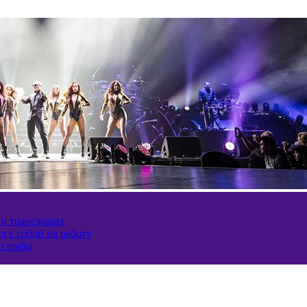
 и трансжирах
д с собой на работу
ию рыбы