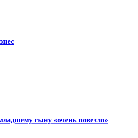
знес
младшему сыну «очень повезло»