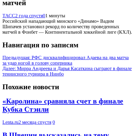
матчей
ТАСС
2 года спустя
0
1 минуты
Российский нападающий минского «Динамо» Вадим
Шипачев установил рекорд по количеству проведенных
матчей в Фонбет — Континентальной хоккейной лиге (КХЛ).
Навигация по записям
Предыдущая:
РФС дисквалифицировал Адаева на два матча
за удар ногой в голову соперника
Далее:
Мирра Андреева и Дарья Касаткина сыграют в финале
теннисного турнира в Нинбо
Похожие новости
«Каролина» сравняла счет в финале
Кубка Стэнли
Lenta.ru
2 месяца спустя
0
В Швеции высказались на тему