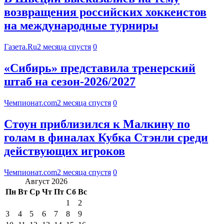
возвращения российских хоккеистов
на международные турниры
Газета.Ru
2 месяца спустя
0
«Сибирь» представила тренерский
штаб на сезон-2026/2027
Чемпионат.com
2 месяца спустя
0
Стоун приблизился к Малкину по
голам в финалах Кубка Стэнли среди
действующих игроков
Чемпионат.com
2 месяца спустя
0
Август 2026
Пн
Вт
Ср
Чт
Пт
Сб
Вс
1
2
3
4
5
6
7
8
9