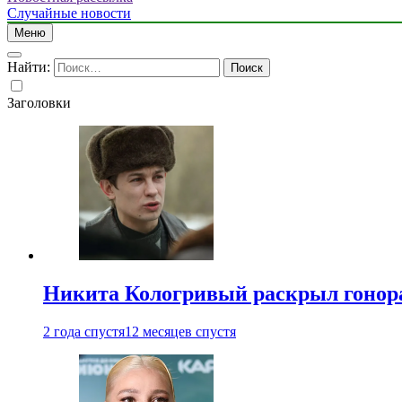
Случайные новости
Меню
Найти:
Заголовки
Никита Кологривый раскрыл гонора
2 года спустя
12 месяцев спустя