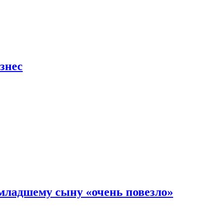
знес
младшему сыну «очень повезло»