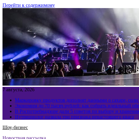
Перейти к содержимому
7 августа, 2026
Маркировку продуктов дополнят данными о сахаре, соли
Экономим до 70 тысяч рублей: как собрать идеальный обе
В Роспотребнадзоре дали 5 советов по выбору и хранен
Нутрициолог назвала три признака ненастоящего кваса
Шоу-бизнес
Новостная рассылка