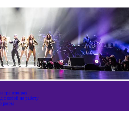
 и трансжирах
д с собой на работу
ию рыбы