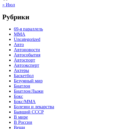
« Июл
Рубрики
69-я параллель
MMA
Uncategorized
Авто
Автоновости
Автособытия
Автоспорт
Автоэксперт
Актеры
Баскетбол
Безумный мир
Биатлон
Биатлон/Лыжи
Бокс
Бокс/MMA
Болезни и лекарства
Бывший СССР
В мире
В России
Вещи