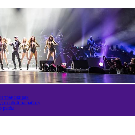
 и трансжирах
д с собой на работу
ию рыбы