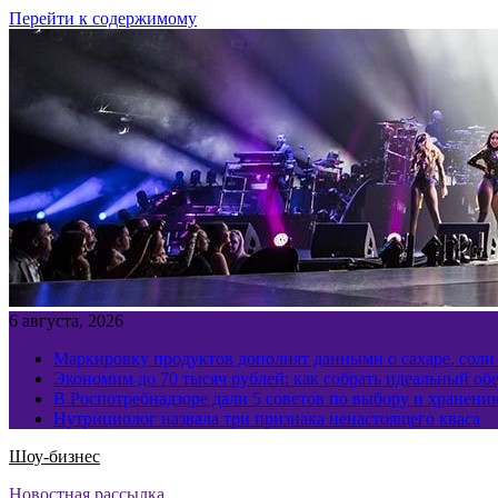
Перейти к содержимому
6 августа, 2026
Маркировку продуктов дополнят данными о сахаре, соли
Экономим до 70 тысяч рублей: как собрать идеальный обе
В Роспотребнадзоре дали 5 советов по выбору и хранен
Нутрициолог назвала три признака ненастоящего кваса
Шоу-бизнес
Новостная рассылка