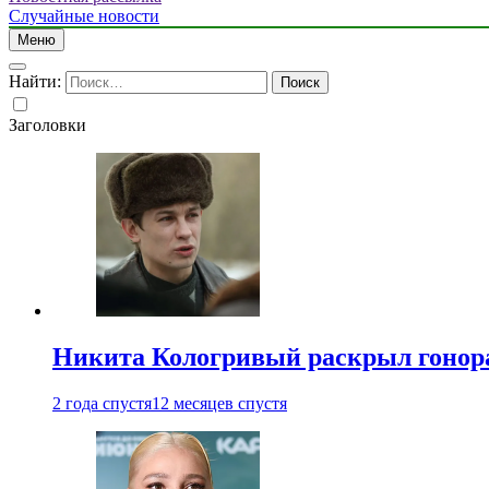
Случайные новости
Меню
Найти:
Заголовки
Никита Кологривый раскрыл гонора
2 года спустя
12 месяцев спустя