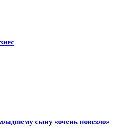
знес
младшему сыну «очень повезло»