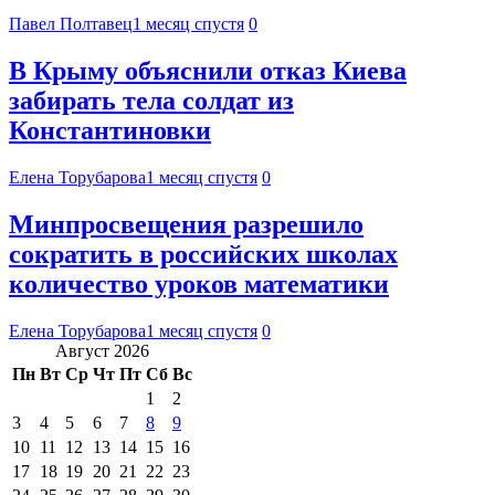
Павел Полтавец
1 месяц спустя
0
В Крыму объяснили отказ Киева
забирать тела солдат из
Константиновки
Елена Торубарова
1 месяц спустя
0
Минпросвещения разрешило
сократить в российских школах
количество уроков математики
Елена Торубарова
1 месяц спустя
0
Август 2026
Пн
Вт
Ср
Чт
Пт
Сб
Вс
1
2
3
4
5
6
7
8
9
10
11
12
13
14
15
16
17
18
19
20
21
22
23