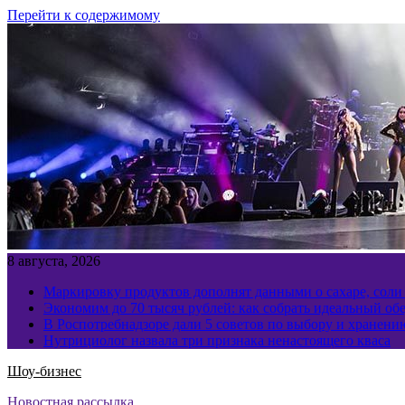
Перейти к содержимому
8 августа, 2026
Маркировку продуктов дополнят данными о сахаре, соли
Экономим до 70 тысяч рублей: как собрать идеальный обе
В Роспотребнадзоре дали 5 советов по выбору и хранен
Нутрициолог назвала три признака ненастоящего кваса
Шоу-бизнес
Новостная рассылка