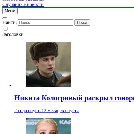
Случайные новости
Меню
Найти:
Заголовки
Никита Кологривый раскрыл гонора
2 года спустя
12 месяцев спустя