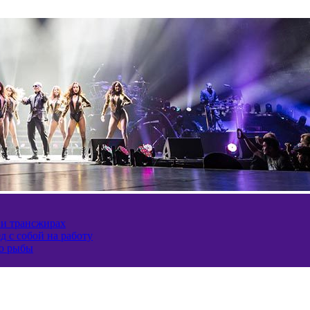
 и трансжирах
д с собой на работу
ию рыбы