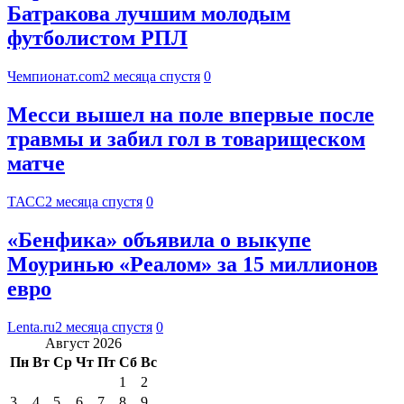
Батракова лучшим молодым
футболистом РПЛ
Чемпионат.com
2 месяца спустя
0
Месси вышел на поле впервые после
травмы и забил гол в товарищеском
матче
ТАСС
2 месяца спустя
0
«Бенфика» объявила о выкупе
Моуринью «Реалом» за 15 миллионов
евро
Lenta.ru
2 месяца спустя
0
Август 2026
Пн
Вт
Ср
Чт
Пт
Сб
Вс
1
2
3
4
5
6
7
8
9