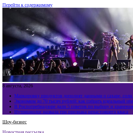
Перейти к содержимому
8 августа, 2026
Маркировку продуктов дополнят данными о сахаре, соли
Экономим до 70 тысяч рублей: как собрать идеальный обе
В Роспотребнадзоре дали 5 советов по выбору и хранен
Нутрициолог назвала три признака ненастоящего кваса
Шоу-бизнес
Новостная рассылка