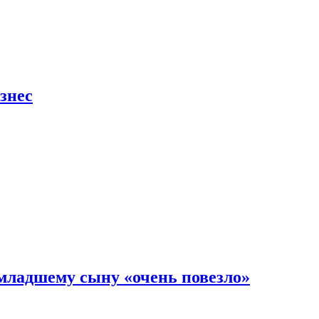
знес
младшему сыну «очень повезло»