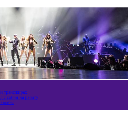
 и трансжирах
д с собой на работу
ию рыбы