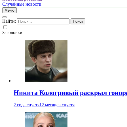
Случайные новости
Меню
Найти:
Заголовки
Никита Кологривый раскрыл гонора
2 года спустя
12 месяцев спустя