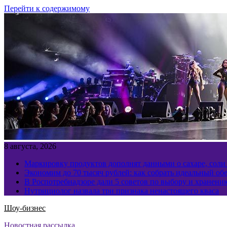
Перейти к содержимому
8 августа, 2026
Маркировку продуктов дополнят данными о сахаре, соли
Экономим до 70 тысяч рублей: как собрать идеальный обе
В Роспотребнадзоре дали 5 советов по выбору и хранен
Нутрициолог назвала три признака ненастоящего кваса
Шоу-бизнес
Новостная рассылка