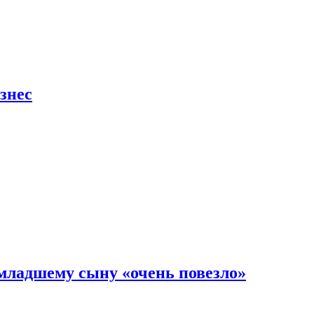
знес
младшему сыну «очень повезло»