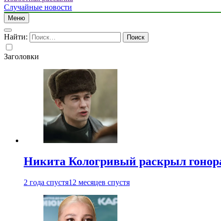
Случайные новости
Меню
Найти:
Заголовки
Никита Кологривый раскрыл гонора
2 года спустя
12 месяцев спустя