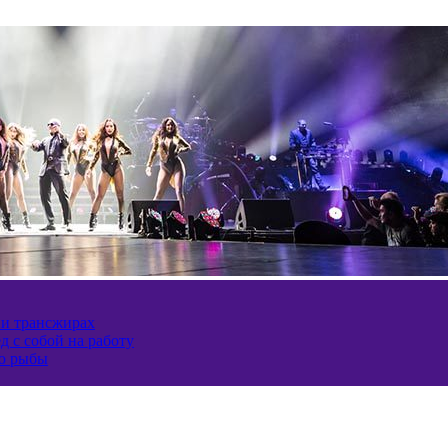
 и трансжирах
д с собой на работу
ию рыбы