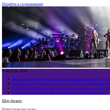
Перейти к содержимому
6 августа, 2026
Маркировку продуктов дополнят данными о сахаре, соли
Экономим до 70 тысяч рублей: как собрать идеальный обе
В Роспотребнадзоре дали 5 советов по выбору и хранен
Нутрициолог назвала три признака ненастоящего кваса
Шоу-бизнес
Новостная рассылка