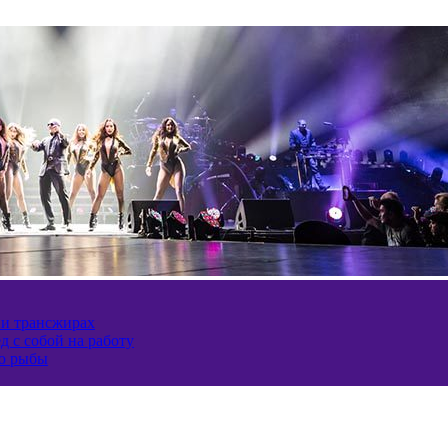
 и трансжирах
д с собой на работу
ию рыбы