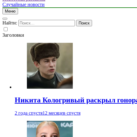
Случайные новости
Меню
Найти:
Заголовки
Никита Кологривый раскрыл гонора
2 года спустя
12 месяцев спустя