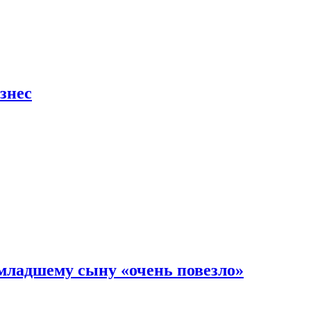
знес
младшему сыну «очень повезло»