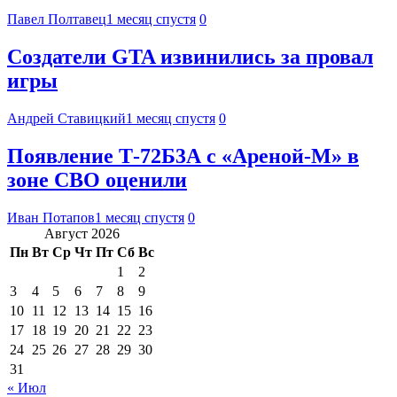
Павел Полтавец
1 месяц спустя
0
Создатели GTA извинились за провал
игры
Андрей Ставицкий
1 месяц спустя
0
Появление Т-72Б3А с «Ареной-М» в
зоне СВО оценили
Иван Потапов
1 месяц спустя
0
Август 2026
Пн
Вт
Ср
Чт
Пт
Сб
Вс
1
2
3
4
5
6
7
8
9
10
11
12
13
14
15
16
17
18
19
20
21
22
23
24
25
26
27
28
29
30
31
« Июл