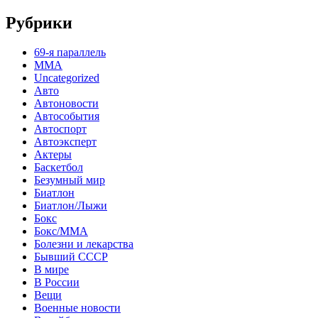
Рубрики
69-я параллель
MMA
Uncategorized
Авто
Автоновости
Автособытия
Автоспорт
Автоэксперт
Актеры
Баскетбол
Безумный мир
Биатлон
Биатлон/Лыжи
Бокс
Бокс/MMA
Болезни и лекарства
Бывший СССР
В мире
В России
Вещи
Военные новости