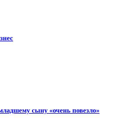
знес
младшему сыну «очень повезло»