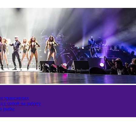
 и трансжирах
д с собой на работу
ию рыбы