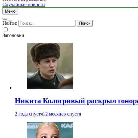
Случайные новости
Меню
Найти:
Заголовки
Никита Кологривый раскрыл гонора
2 года спустя
12 месяцев спустя