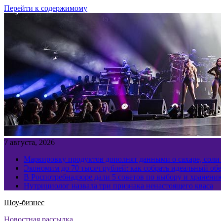
Перейти к содержимому
7 августа, 2026
Маркировку продуктов дополнят данными о сахаре, соли
Экономим до 70 тысяч рублей: как собрать идеальный обе
В Роспотребнадзоре дали 5 советов по выбору и хранен
Нутрициолог назвала три признака ненастоящего кваса
Шоу-бизнес
Новостная рассылка