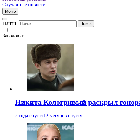
Случайные новости
Меню
Найти:
Заголовки
Никита Кологривый раскрыл гонора
2 года спустя
12 месяцев спустя