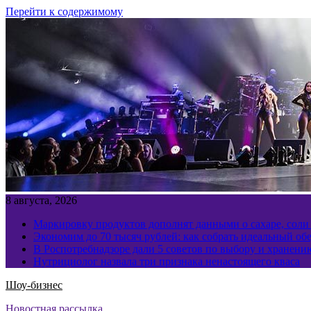
Перейти к содержимому
8 августа, 2026
Маркировку продуктов дополнят данными о сахаре, соли
Экономим до 70 тысяч рублей: как собрать идеальный обе
В Роспотребнадзоре дали 5 советов по выбору и хранен
Нутрициолог назвала три признака ненастоящего кваса
Шоу-бизнес
Новостная рассылка