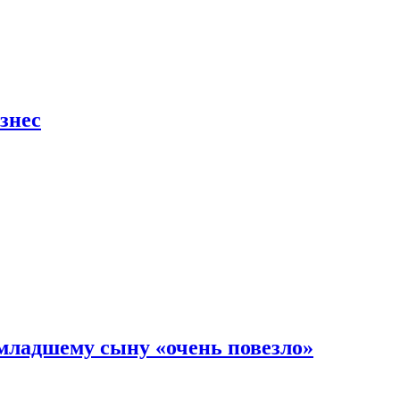
знес
младшему сыну «очень повезло»