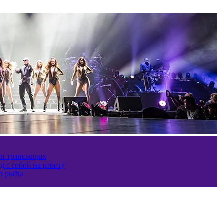
 и трансжирах
д с собой на работу
ию рыбы