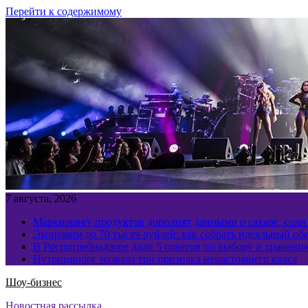
Перейти к содержимому
7 августа, 2026
Маркировку продуктов дополнят данными о сахаре, соли
Экономим до 70 тысяч рублей: как собрать идеальный обе
В Роспотребнадзоре дали 5 советов по выбору и хранен
Нутрициолог назвала три признака ненастоящего кваса
Шоу-бизнес
Новостная рассылка