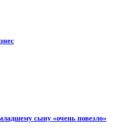
знес
младшему сыну «очень повезло»