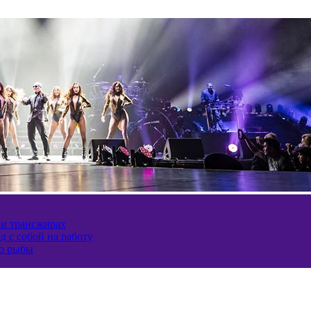
 и трансжирах
д с собой на работу
ию рыбы