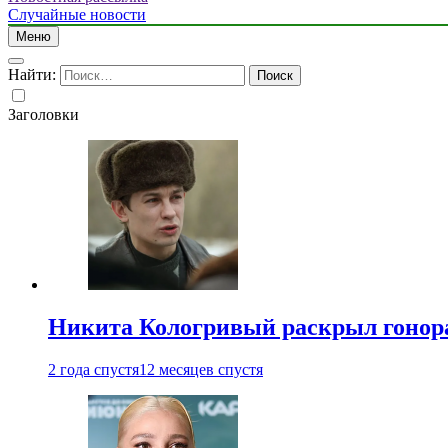
Случайные новости
Меню
Найти:
Заголовки
Никита Кологривый раскрыл гонора
2 года спустя
12 месяцев спустя