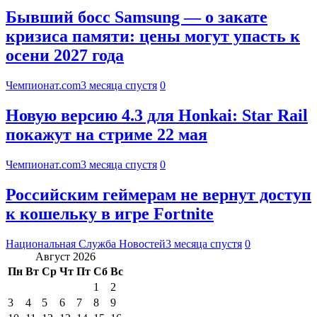
Бывший босс Samsung — о закате
кризиса памяти: цены могут упасть к
осени 2027 года
Чемпионат.com
3 месяца спустя
0
Новую версию 4.3 для Honkai: Star Rail
покажут на стриме 22 мая
Чемпионат.com
3 месяца спустя
0
Российским геймерам не вернут доступ
к кошельку в игре Fortnite
Национальная Служба Новостей
3 месяца спустя
0
Август 2026
Пн
Вт
Ср
Чт
Пт
Сб
Вс
1
2
3
4
5
6
7
8
9